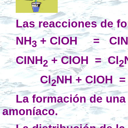
Las reacciones de fo
NH
+ ClOH
=
CI
3
CINH
+ ClOH
=
Cl
2
2
Cl
NH + ClOH
=
2
La formación de una u
amoníaco.