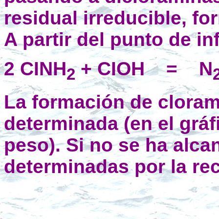
residual irreducible, f
A partir del punto de i
2 CINH
+ CIOH
=
N
2
La formación de cloram
determinada (en el grá
peso). Si no se ha alca
determinadas por la re