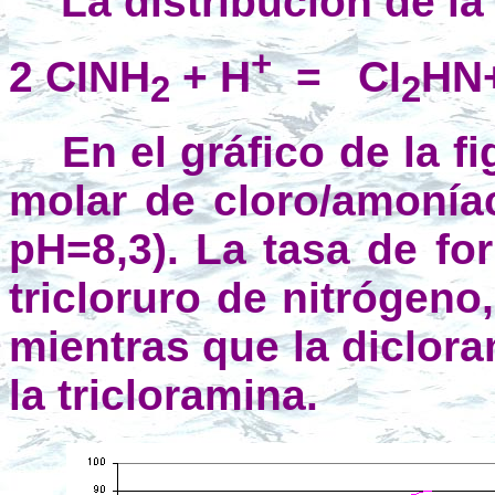
La distribución de l
+
2 CINH
+ H
=
CI
HN
2
2
En el gráfico de la 
molar de cloro/amonía
pH=8,3). La tasa de f
tricloruro de nitrógeno
mientras que la diclora
la tricloramina.