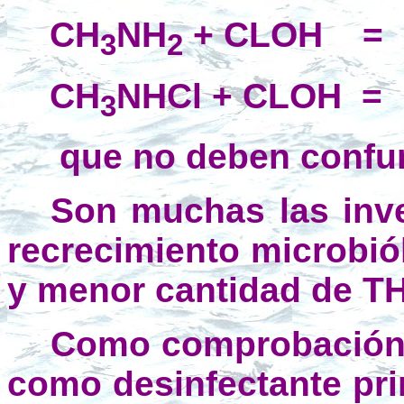
CH
NH
+ CLOH =
3
2
CH
NHCl + CLOH =
3
que no deben confun
Son muchas las inve
recrecimiento microbiól
y menor cantidad de T
Como comprobación p
como desinfectante prim