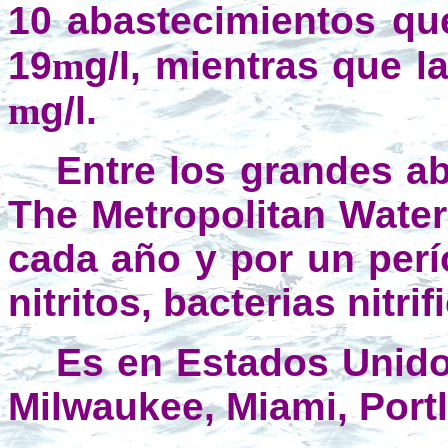
10 abastecimientos qu
19
m
g/l, mientras que l
m
g/l.
Entre los grandes ab
The Metropolitan Water
cada año y por un perío
nitritos, bacterias nit
Es en Estados Unido
Milwaukee, Miami, Port