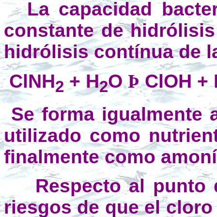
La capacidad bacter
constante de hidrólisi
hidrólisis contínua de 
ClNH
+ H
O
Þ
ClOH +
2
2
Se forma igualmente 
utilizado como nutrien
finalmente como amonía
Respecto al punto d
riesgos de que el clor