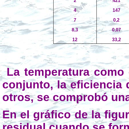
2
421
4
147
7
0,2
8,3
0,07
12
33,2
La temperatura como e
conjunto, la eficiencia
otros, se comprobó una 
En el gráfico de la fig
residual cuando se for