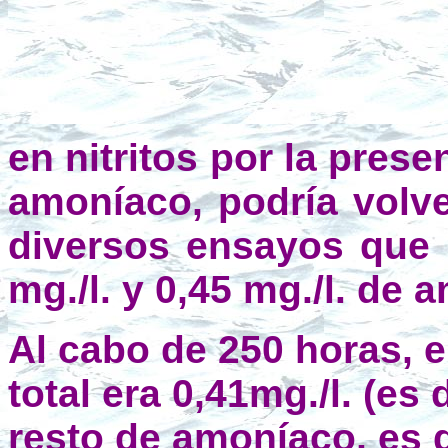
F
en nitritos por la pres
amoníaco, podría volve
diversos ensayos que 
mg./l. y 0,45 mg./l. de
Al cabo de 250 horas, 
total era 0,41mg./l. (e
resto de amoníaco, es d