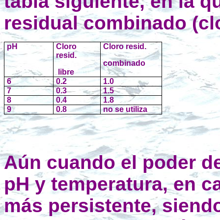
tabla siguiente, en la 
residual combinado (cl
pH
Cloro
Cloro resid.
resid.
combinado
libre
6
0.2
1.0
7
0.3
1.5
8
0.4
1.8
9
0.8
no se utiliza
Aún cuando el poder de
pH y temperatura, en c
más persistente, siendo