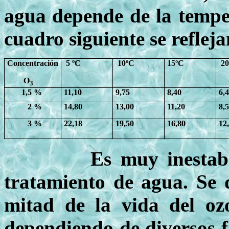
agua depende de la temper
cuadro siguiente se reflej
Concentración
5 ºC
10ºC
15ºC
20
O
3
1,5 %
11,10
9,75
8,40
6,
2 %
14,80
13,00
11,20
8,
3 %
22,18
19,50
16,80
12
Es muy inestable, m
tratamiento de agua. Se 
mitad de la vida del oz
dependiendo de diversos fa