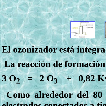
El ozonizador está integra
La reacción de formación 
3 O
= 2 O
+ 0,82 Kw
2
3
Como alrededor del 80 al
electrodos conectados a ti