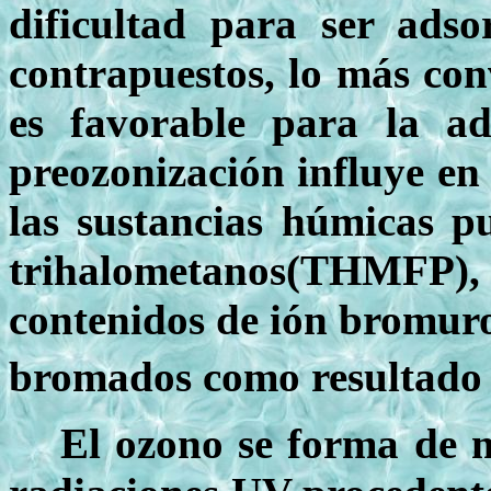
dificultad para ser adso
contrapuestos, lo más con
es favorable para la a
preozonización influye en
las sustancias húmicas p
trihalometanos(THMFP), 
contenidos de ión bromuro
bromados como resultado d
El ozono se forma de m