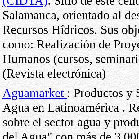
(CIDTA)
: Sitio de este ce
Salamanca, orientado al des
Recursos Hídricos. Sus obje
como: Realización de Proy
Humanos (cursos, seminari
(Revista electrónica)
Aguamarket
: Productos y 
Agua en Latinoamérica . Re
sobre el sector agua y prod
del Agua" con más de 3.000